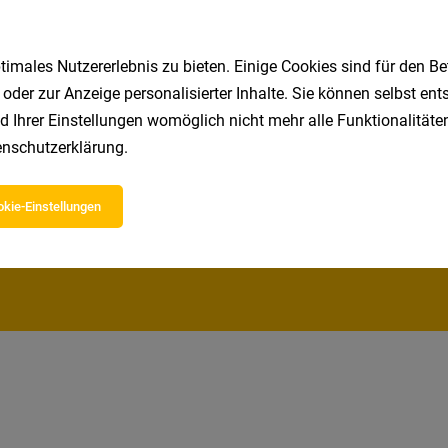
1
imales Nutzererlebnis zu bieten. Einige Cookies sind für den Be
 oder zur Anzeige personalisierter Inhalte. Sie können selbst en
d Ihrer Einstellungen womöglich nicht mehr alle Funktionalitäten
Speichere deine Suche als 
nschutzerklärung
.
Erhalte alle neuen Stellenangebote automatisch per
kie-Einstellungen
Jetzt anlegen