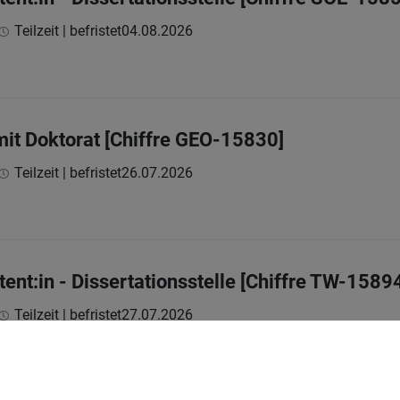
Teilzeit | befristet
04.08.2026
mit Doktorat [Chiffre GEO-15830]
Teilzeit | befristet
26.07.2026
tent:in - Dissertationsstelle [Chiffre TW-1589
Teilzeit | befristet
27.07.2026