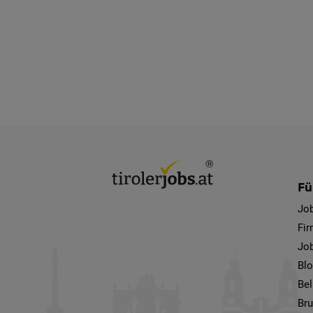
Fü
Jo
Fi
Job
Bl
Bel
Bru