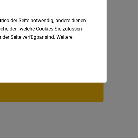
Jobs
der
trieb der Seite notwendig, andere dienen
letzten
24
tscheiden, welche Cookies Sie zulassen
Stunden
 der Seite verfügbar sind. Weitere
Jobfinder.
 E-Mail.