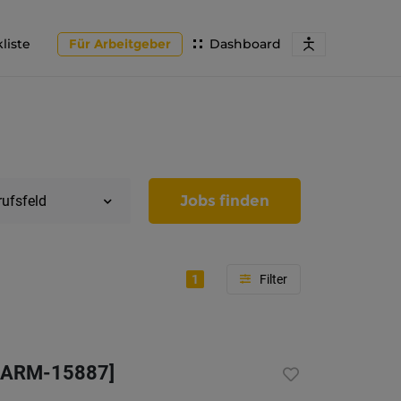
liste
Für Arbeitgeber
Dashboard
Jobs finden
rufsfeld
1
Region
Tirol
-PHARM-15887]
Imst