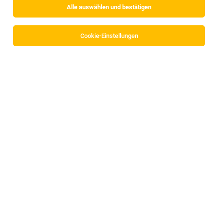
Alle auswählen und bestätigen
Sortieren
30 Jobs
Cookie-Einstellungen
Elektriker (m/w/d) – Feuerwehr,
Nutzfahrzeuge & logistische Fahrzeuge
Kaltenbach
26.07.2026
Vollzeit
Empl Fahrzeugwerk GmbH
Was erwartet dich?