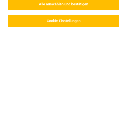
Alle auswählen und bestätigen
Cookie-Einstellungen
Logistikmitarbeiter (w/m/d)
Telfs
04.08.2026
Vollzeit
PRINOTH
Wir sind: