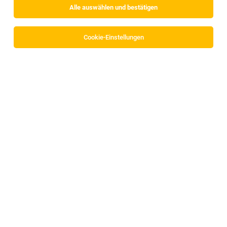
Alle auswählen und bestätigen
Cookie-Einstellungen
Die Stellenanzeige
Elektriker (m/w/d)
in
Nenzing
bei
Trummer Montage & Personal GmbH ist leider nicht mehr
verfügbar oder wurde neu ausgeschrieben.
Zum Firmenprofil
TOP-JOB
Arzt für die medizinische Begutachtung -
Fachrichtungen Allgemeinmedizin und/oder
Innere Medizin, Psychiatrie, Neurologie,
Orthopädie oder Augenheilkunde und
Optometrie (m/w/d)