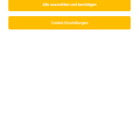
Alle auswählen und bestätigen
Cookie-Einstellungen
Objektschutzmitarbeiter (m/w/d)
Schaftenau
05.08.2026
Vollzeit | Teilzeit
ISS Austria Holding GmbH
IHR PROFIL