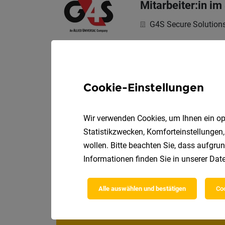
Mitarbeiter:in im
G4S Secure Solutio
Als MitarbeiterIn üb
Cookie-Einstellungen
Mitarbeiter:in f
G4S Secure Solutio
Wir verwenden Cookies, um Ihnen ein opt
Statistikzwecken, Komforteinstellungen,
Als MitarbeiterIn üb
wollen. Bitte beachten Sie, dass aufgrun
Informationen finden Sie in unserer
Date
Alle auswählen und bestätigen
Coo