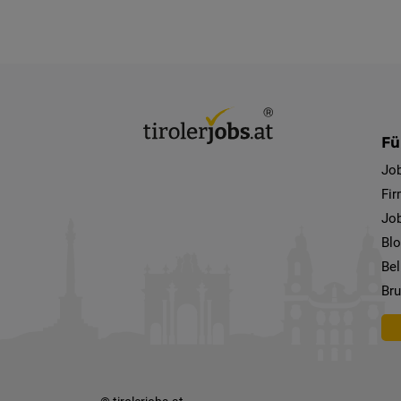
Fü
Jo
Fi
Job
Bl
Bel
Bru