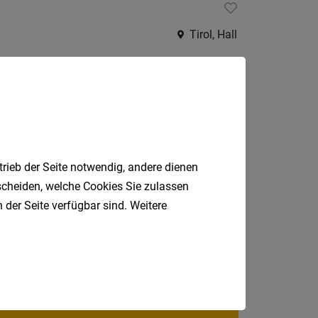
Jobs
der
Tirol, Hall
letzten
24
Stunden
k
Innsbruck
trieb der Seite notwendig, andere dienen
tscheiden, welche Cookies Sie zulassen
 der Seite verfügbar sind. Weitere