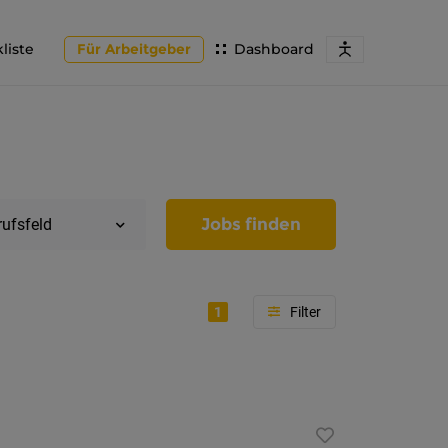
liste
Für Arbeitgeber
Dashboard
Jobs finden
rufsfeld
1
Region
Tirol
Imst