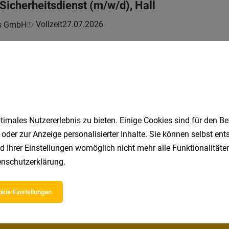
 Sicherheitsdienst (m/w/d), Hall
Vollzeit
27.07.2026
ns GmbH
ernehmen Sie folgende Aufgaben
ür die Parkraumüberwachung (m/w/d), Innsbruc
Vollzeit
29.07.2026
ns GmbH
imales Nutzererlebnis zu bieten. Einige Cookies sind für den Be
 oder zur Anzeige personalisierter Inhalte. Sie können selbst en
ernehmen Sie folgende Aufgaben
d Ihrer Einstellungen womöglich nicht mehr alle Funktionalitäten
nschutzerklärung
.
1
kie-Einstellungen