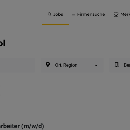
Jobs
Firmensuche
Merk
ol
Ort, Region
Be
rbeiter (m/w/d)