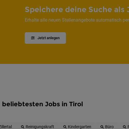
Speichere deine Suche als 
Erhalte alle neuen Stellenangebote automatisch per
Jetzt anlegen
 beliebtesten Jobs in Tirol
Zillertal
Reinigungskraft
Kindergarten
Büro