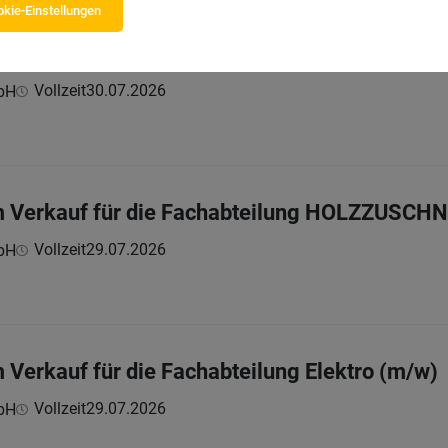
kie-Einstellungen
m Verkauf für die Fachabteilung Bäderwelt (m/
Vollzeit
30.07.2026
bH
im Verkauf für die Fachabteilung HOLZZUSCH
Vollzeit
29.07.2026
bH
m Verkauf für die Fachabteilung Elektro (m/w)
Vollzeit
29.07.2026
bH