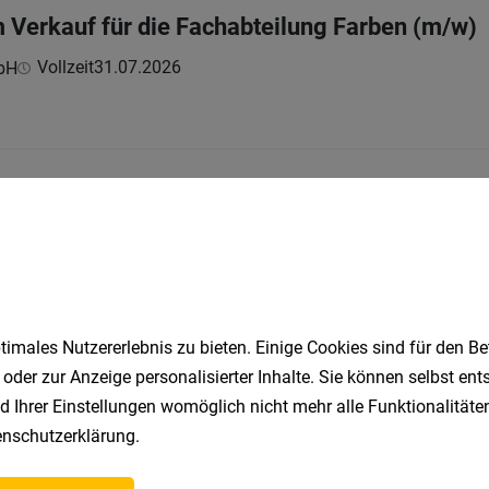
m Verkauf für die Fachabteilung Farben (m/w)
Vollzeit
31.07.2026
bH
m Verkauf für die Fachabteilung Drive-In/Baus
Vollzeit
31.07.2026
bH
imales Nutzererlebnis zu bieten. Einige Cookies sind für den Be
w)
 oder zur Anzeige personalisierter Inhalte. Sie können selbst en
d Ihrer Einstellungen womöglich nicht mehr alle Funktionalitäten
Vollzeit
31.07.2026
bH
nschutzerklärung
.