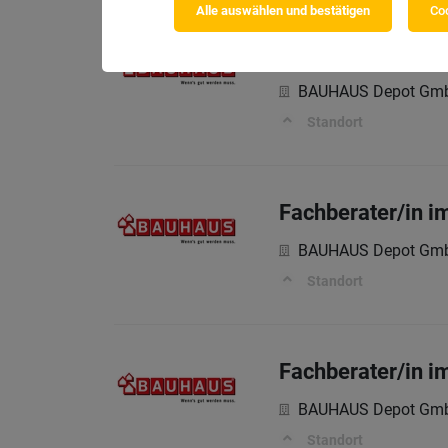
Alle auswählen und bestätigen
Coo
Fachberater/in i
BAUHAUS Depot Gm
Standort
Fachberater/in 
BAUHAUS Depot Gm
Standort
Fachberater/in i
BAUHAUS Depot Gm
Standort