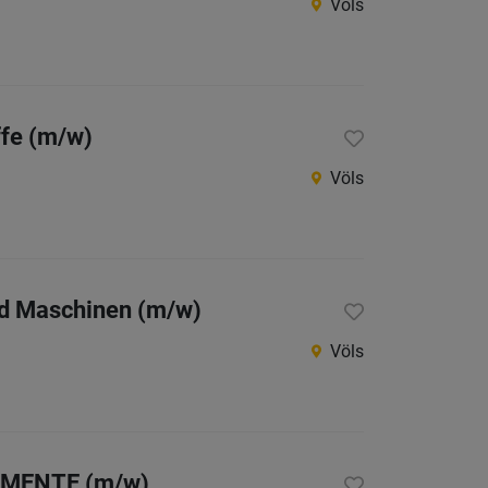
Völs
Niederö
Oberöst
Salzbu
ffe (m/w)
Steier
Völs
Vorarlb
Wien
Internatio
nd Maschinen (m/w)
Berufsfeld
Völs
Anstellungsa
Als Jobfinder spe
LEMENTE (m/w)