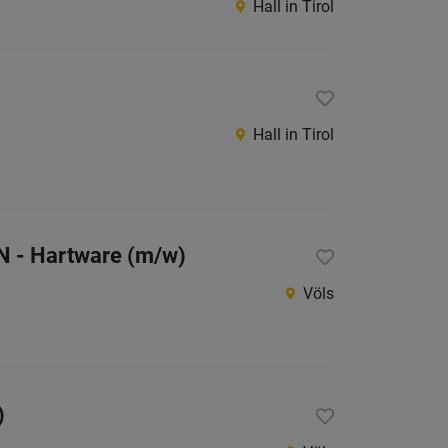
Hall in Tirol
Innsbr
Innsbr
Land
Kitzbüh
Hall in Tirol
Kufstei
Landec
Lienz
N - Hartware (m/w)
Reutte
Völs
Schwa
Südtirol
Österreic
Burgen
)
Kärnte