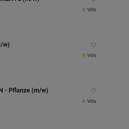
Jobs
Völs
der
letzten
24
Stunden
m/w)
Völs
N - Pflanze (m/w)
Völs