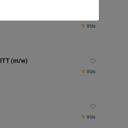
w)
Völs
NITT (m/w)
Völs
Völs