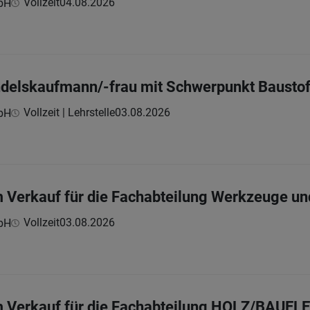
Vollzeit
04.08.2026
bH
ndelskaufmann/-frau mit Schwerpunkt Bausto
Vollzeit | Lehrstelle
03.08.2026
bH
m Verkauf für die Fachabteilung Werkzeuge u
Vollzeit
03.08.2026
bH
im Verkauf für die Fachabteilung HOLZ/BAUE