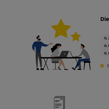
Die
D