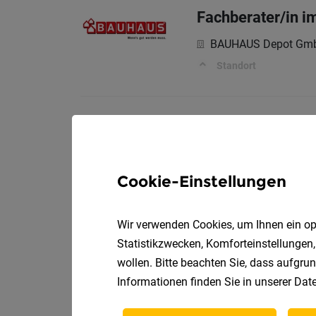
Fachberater/in i
BAUHAUS Depot Gm
Standort
Fachberater/in i
BAUHAUS Depot Gm
Cookie-Einstellungen
Standort
Wir verwenden Cookies, um Ihnen ein opt
Kassenkraft (m/
Statistikzwecken, Komforteinstellungen,
wollen. Bitte beachten Sie, dass aufgrun
BAUHAUS Depot Gm
Informationen finden Sie in unserer
Date
Standort