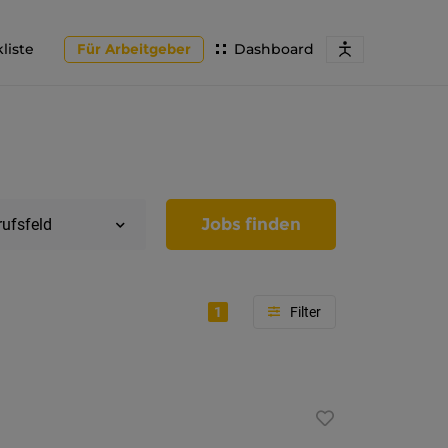
liste
Für Arbeitgeber
Dashboard
Jobs finden
rufsfeld
1
Region
Tirol
Imst