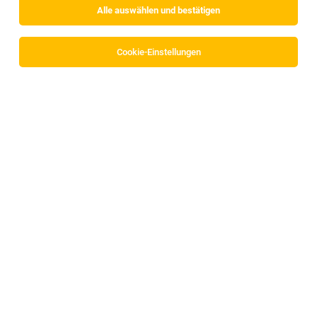
Alle auswählen und bestätigen
Sortieren
30 Jobs
Cookie-Einstellungen
Flexibler Nebenjob im Finanzvertrieb
Hall in Tirol
09.08.2026
Teilzeit
Werner Schöpf