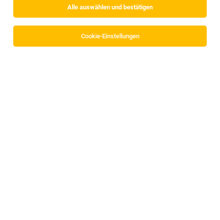
Alle auswählen und bestätigen
Sortieren
30 Jobs
Cookie-Einstellungen
Objektschutzmitarbeiter (m/w/d)
Schaftenau
05.08.2026
Vollzeit | Teilzeit
ISS Austria Holding GmbH
IHR PROFIL