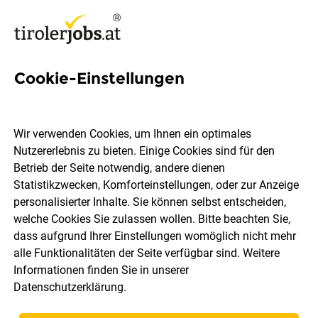
Cookie-Einstellungen
CNC-Drehbearbeitung
(m/w/d)
Wir verwenden Cookies, um Ihnen ein optimales
Nutzererlebnis zu bieten. Einige Cookies sind für den
Rathgeber GmbH
Betrieb der Seite notwendig, andere dienen
Statistikzwecken, Komforteinstellungen, oder zur Anzeige
personalisierter Inhalte. Sie können selbst entscheiden,
Innsbruck
Vollzeit
06.08.2026
welche Cookies Sie zulassen wollen. Bitte beachten Sie,
dass aufgrund Ihrer Einstellungen womöglich nicht mehr
alle Funktionalitäten der Seite verfügbar sind. Weitere
CNC-Drehbearbeitung (m/w/d)
Informationen finden Sie in unserer
Datenschutzerklärung
.
Dein Job ist eigentlich Deine Berufung, aber es fehlt Dir