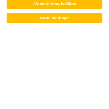
Alle auswählen und bestätigen
Alle Filter
Schwaz
Cookie-Einstellungen
Die Stellenanzeige
Chef de Rang (m/w/d)
in
Maurach
bei
Wellnessresidenz Alpenrose ist leider nicht mehr verfügbar
oder wurde neu ausgeschrieben.
Zum Firmenprofil
TOP-JOB
Pädagogische Mitarbeiterin (m/w/d)
Fiecht, Strass im Zillertal
03.08.2026
Vollzeit | Teilzeit