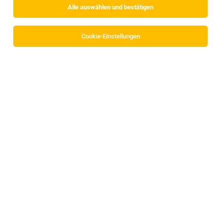
Alle auswählen und bestätigen
Cookie-Einstellungen
Innendienstmitarbeiter:in
Innsbruck
06.08.2026
Vollzeit
Hausbetreuung Attensam GmbH
Dein Job
Vertriebsinnendienst (m/w/d)
Inzing
02.08.2026
Vollzeit