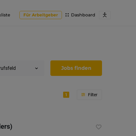
liste
Für Arbeitgeber
Dashboard
Jobs finden
rufsfeld
1
Region
Tirol
ers)
Imst