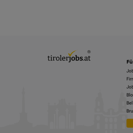
Fü
Jo
Fi
Job
Bl
Bel
Bru