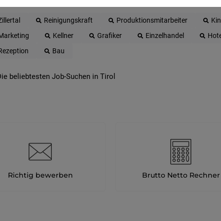
Zillertal
Reinigungskraft
Produktionsmitarbeiter
Ki
Marketing
Kellner
Grafiker
Einzelhandel
Hote
Rezeption
Bau
ie beliebtesten Job-Suchen in Tirol
Richtig bewerben
Brutto Netto Rechner