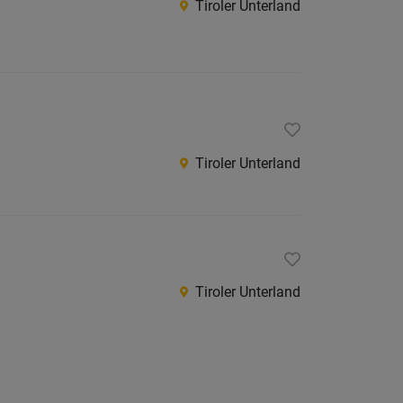
Tiroler Unterland
Innsbr
Innsbr
Land
Kitzbüh
Kufstei
Tiroler Unterland
Landec
Lienz
Reutte
Schwa
Tiroler Unterland
Südtirol
Österreic
Burgen
Kärnte