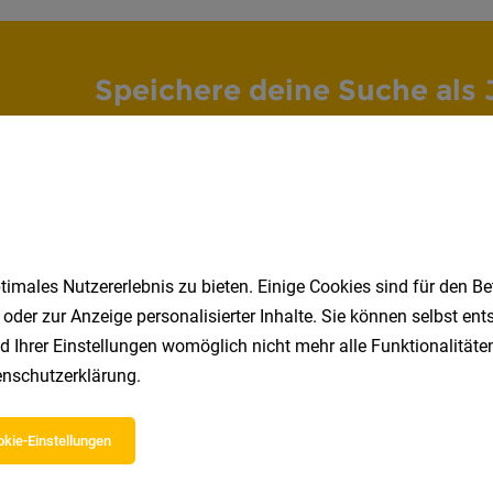
Speichere deine Suche als 
Erhalte alle neuen Stellenangebote automatisch per
Jetzt anlegen
imales Nutzererlebnis zu bieten. Einige Cookies sind für den Be
 oder zur Anzeige personalisierter Inhalte. Sie können selbst en
d Ihrer Einstellungen womöglich nicht mehr alle Funktionalitäten
nschutzerklärung
.
kie-Einstellungen
 beliebtesten Jobs in Tirol