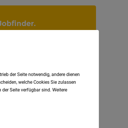
Niederö
Oberöst
Jobfinder.
Salzbu
 E-Mail.
Steier
Vorarlb
Wien
Internatio
trieb der Seite notwendig, andere dienen
tscheiden, welche Cookies Sie zulassen
 der Seite verfügbar sind. Weitere
Berufsfeld
Anstellungsa
Als Jobfinder spe