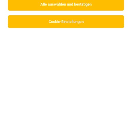
Alle auswählen und bestätigen
Cookie-Einstellungen
Lehrling Karosseriebautechnik (m/w/d)
Huben
02.08.2026
Vollzeit | Lehrstelle
MS Automobile GmbH & Co KG
Aufgaben:
Lehrling für Holztechnik (m/w/d)