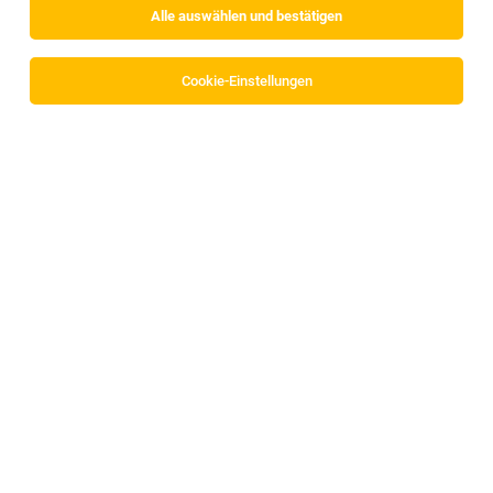
Alle auswählen und bestätigen
Cookie-Einstellungen
Radiologietechnolog:in | Medizinisch-
technische Fachkraft (MTF) | MRT (m/w/d)
Stumm im Zillertal
01.08.2026
Vollzeit
Mag. Bernadette Dollinger-Argus Personal | Consulting
Ihre Aufgaben?
1