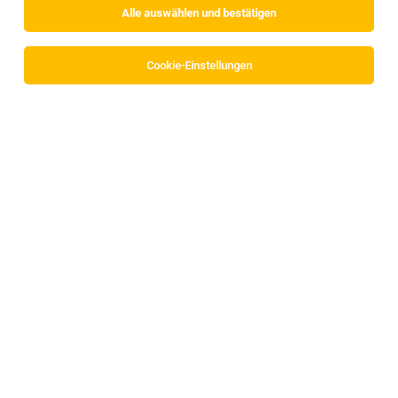
Alle auswählen und bestätigen
Sortieren
30 Jobs
Cookie-Einstellungen
LKW Verladung Nachtschicht
Fritzens
26.07.2026
Vollzeit
Wegscheider Logistics GmbH
Arbeitszeiten: