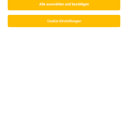
Alle auswählen und bestätigen
Alle Filter
Innsbruck Land
Cookie-Einstellungen
Die Stellenanzeige
Lagerarbeiter (m/w/d) geringfügig für
Samstagsdienste
in
Polling
bei Powerserv Austria GmbH
ist leider nicht mehr verfügbar oder wurde neu
ausgeschrieben.
Zum Firmenprofil
Zusteller*in (w/m/d) 6142 Mieders