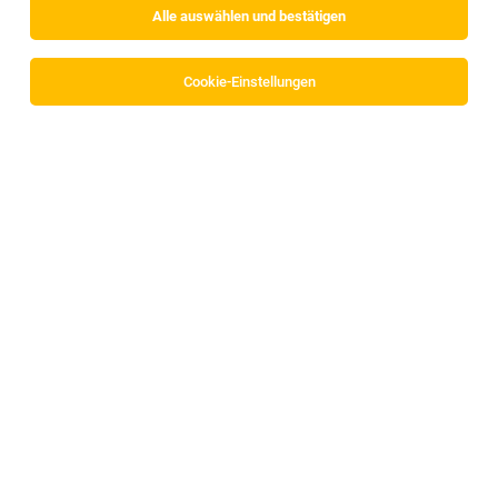
Alle auswählen und bestätigen
Cookie-Einstellungen
Samstagszusteller*in (w/m/d) 6424 Silz
(8Std.)
Silz
26.07.2026
Geringfügig
Österreichische Post AG
1