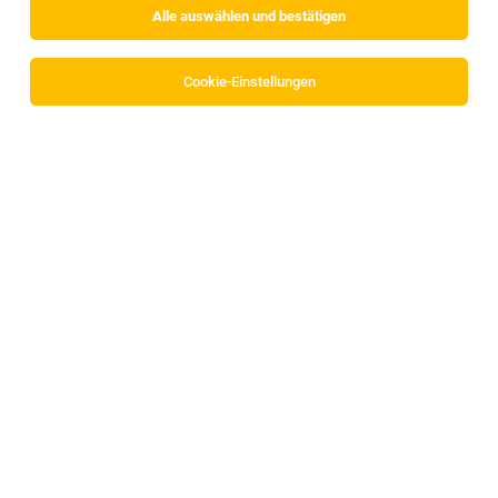
Alle auswählen und bestätigen
Alle Filter
Kufstein
Cookie-Einstellungen
HR-Manager:in
Kufstein
05.08.2026
Vollzeit | Teilzeit
Raiffeisen-Bankengruppe Tirol
Das PLUS zählt! Wir bieten dir: