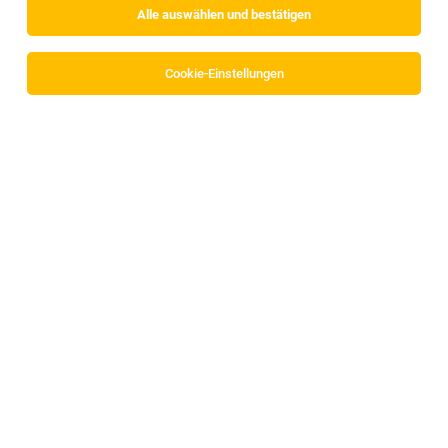
Alle auswählen und bestätigen
Sortieren
30 Jobs
Cookie-Einstellungen
Alle Filter
Kufstein
Key Account Manager (m/w/d) Hoch-und
Tiefbau
Tirol, Vorarlberg
04.08.2026
Vollzeit
BERNER Group
Was erwartet dich