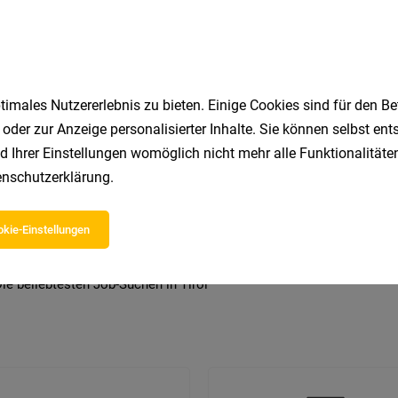
imales Nutzererlebnis zu bieten. Einige Cookies sind für den Be
 beliebtesten Jobs in Tirol
 oder zur Anzeige personalisierter Inhalte. Sie können selbst en
d Ihrer Einstellungen womöglich nicht mehr alle Funktionalitäten
nschutzerklärung
.
Zillertal
Reinigungskraft
Kindergarten
Büro
Marketing
Kellner
Grafiker
Einzelhandel
Hote
kie-Einstellungen
Rezeption
Bau
ie beliebtesten Job-Suchen in Tirol