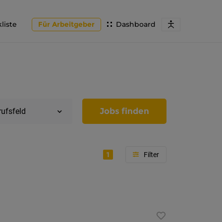
liste
Für Arbeitgeber
Dashboard
Jobs finden
rufsfeld
1
Region
Tirol
Imst