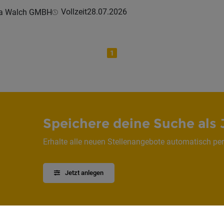
Vollzeit
28.07.2026
lla Walch GMBH
1
Speichere deine Suche als 
Erhalte alle neuen Stellenangebote automatisch per
Jetzt anlegen