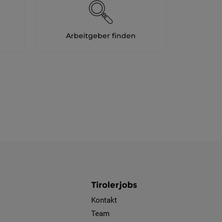
Jobs
der
letzten
Arbeitgeber finden
24
Stunden
Tirolerjobs
Kontakt
Team