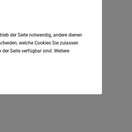
Niederö
Oberöst
Salzbu
trieb der Seite notwendig, andere dienen
Steier
tscheiden, welche Cookies Sie zulassen
 der Seite verfügbar sind. Weitere
Vorarlb
Produktionsmitarbeiter
Nebenjob
Wien
l
Stubaital
Fahrer
Internatio
Berufsfeld
Anstellungsa
Als Jobfinder spe