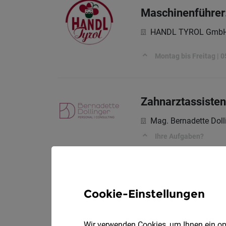
Maschinenführer
HANDL TYROL Gmb
Montag bis Freitag | 0
Zahnarztassisten
Mag. Bernadette Doll
Ihre Aufgaben?
Maler (m/w/d)
Cookie-Einstellungen
Voll
Das Kronthaler
Wir verwenden Cookies, um Ihnen ein opt