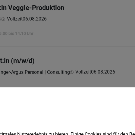
:in Veggie-Produktion
Vollzeit
06.08.2026
H
5.00 bis 14.10 Uhr
t:in (m/w/d)
Vollzeit
06.08.2026
inger-Argus Personal | Consulting
zeit
06.08.2026
imales Nutzererlebnis zu bieten. Einige Cookies sind für den Be