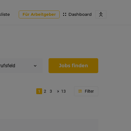
liste
Für Arbeitgeber
Dashboard
Jobs finden
rufsfeld
1
2
3
13
Region
Tirol
Imst