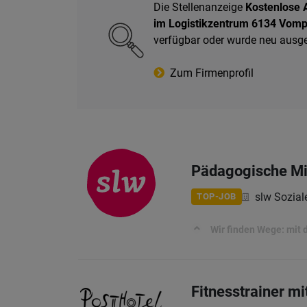
Die Stellenanzeige
Kostenlose A
im Logistikzentrum 6134 Vom
verfügbar oder wurde neu ausg
Zum Firmenprofil
Pädagogische Mit
slw Sozia
TOP-JOB
Wir finden Wege: mit di
Fitnesstrainer m