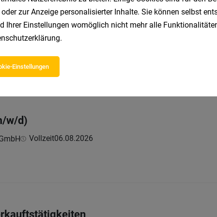
 DAS KRONTHALER sorgen Sie dafür, dass
 oder zur Anzeige personalisierter Inhalte. Sie können selbst en
d Ihrer Einstellungen womöglich nicht mehr alle Funktionalitäten
nschutzerklärung
.
r (w/m/d) WAB -innerbetrieblicher Transport
Vollzeit
06.08.2026
 AG
kie-Einstellungen
m/w/d)
Vollzeit
06.08.2026
t GmbH
rkauftstätigkeiten