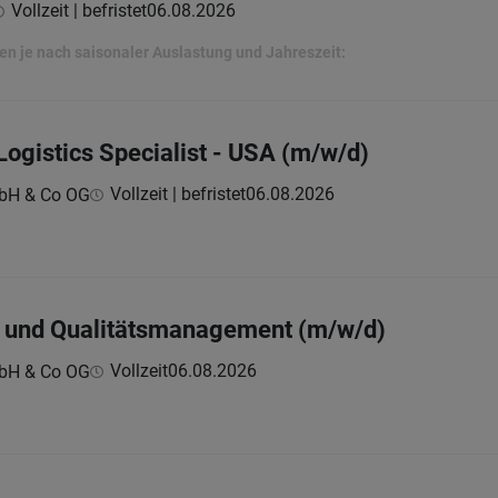
Vollzeit | befristet
06.08.2026
n je nach saisonaler Auslastung und Jahreszeit:
Logistics Specialist - USA (m/w/d)
Vollzeit | befristet
06.08.2026
bH & Co OG
- und Qualitätsmanagement (m/w/d)
Vollzeit
06.08.2026
bH & Co OG