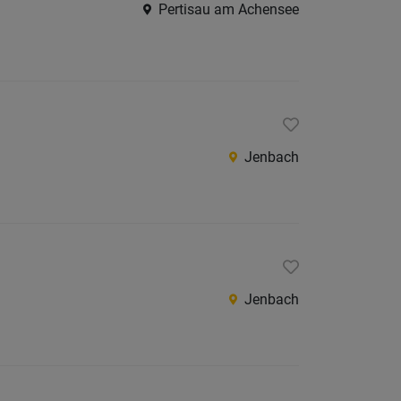
Pertisau am Achensee
Jobs
der
letzten
24
Stunden
Jenbach
Jenbach