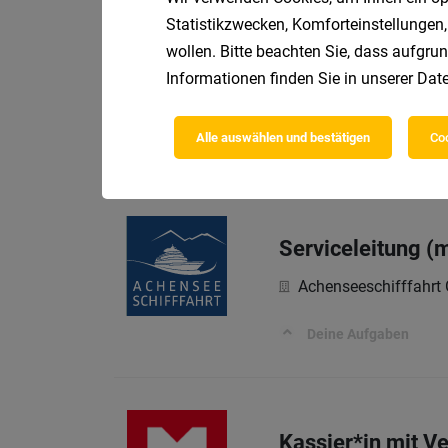
Als Maler (m/w/d) im
Statistikzwecken, Komforteinstellungen,
wollen. Bitte beachten Sie, dass aufgrun
Informationen finden Sie in unserer
Date
Vollzeit C-Lenke
Österreichische Post
Alle auswählen und bestätigen
Coo
Serviceleitung (
Achenseeschifffahr
Deine Aufgaben
Kassier*in mit Ve