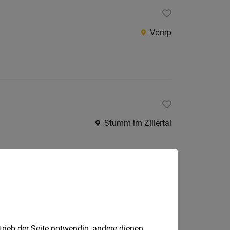
Vomp
Stumm im Zillertal
Achenkirch
trieb der Seite notwendig, andere dienen