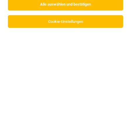
Alle auswählen und bestätigen
Sortieren
30 Jobs
Cookie-Einstellungen
Mitarbeiter:in Servicetechnik (all genders)
Rum
05.08.2026
Vollzeit
Kelag Energie & Wärme GmbH
HKLS-Monteur (m/w/d)
Tirol
05.08.2026
Vollzeit