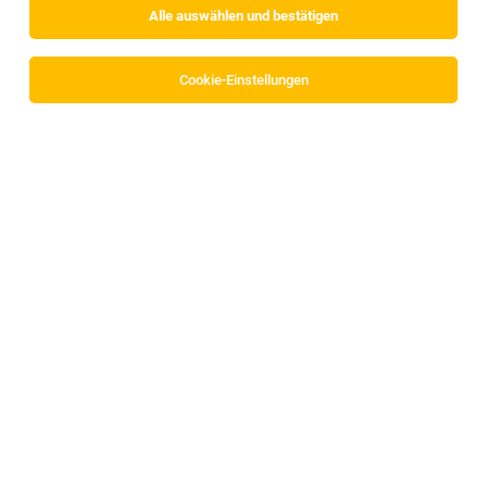
Alle auswählen und bestätigen
Sortieren
30 Jobs
Cookie-Einstellungen
Produktionsmitarbeiter im 3-Schichtbetrieb
(m/w/d)
Brixlegg
22.07.2026
Vollzeit
Montanwerke Brixlegg
DEINE AUFGABEN
Produktionsmitarbeiter Bereich: