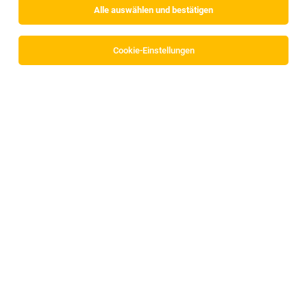
Alle auswählen und bestätigen
Alle Filter
International
Cookie-Einstellungen
Bürokauffrau (m/w/d) Buchhaltung
Raubling, Niederndorf
09.08.2026
Vollzeit | Teilzeit
BORA Vertriebs GmbH & Co KG
Verkäufer in unserer Modeabteilung (m/w/d)