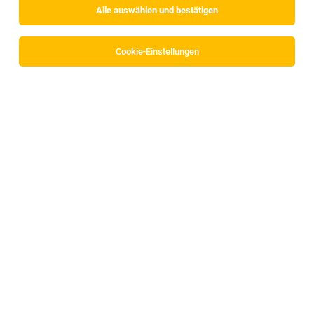
Alle auswählen und bestätigen
Sortieren
30 Jobs
Cookie-Einstellungen
Alle Filter
Innsbruck Land
Mitarbeiter*in in der Behindertenarbeit für
Wohngemeinschaften
Neustift
30.07.2026
Vollzeit | Teilzeit
Soziale Einrichtungen der Barmherzigen Schwestern
Zams Betriebs GmbH
Ihre aufgaben