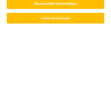
Alle auswählen und bestätigen
Sortieren
30 Jobs
Cookie-Einstellungen
Fertigungstechniker*in, Implantatfertigung
(m/w/d)
Innsbruck, Österreich
29.07.2026
MED-EL Medical Electronics
Ihre Vorteile
Produktionsmitarbeiter*in Implantatfertigung
(m/w/d)