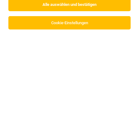
Alle auswählen und bestätigen
Cookie-Einstellungen
Teilzeit Vorsortierkraft (w/m/d) 6370
Kitzbühel (12,5 Wst.)
Kitzbühel
02.08.2026
Teilzeit
Österreichische Post AG
Reinigungskraft (m/w/d)
Imst
05.08.2026
Geringfügig