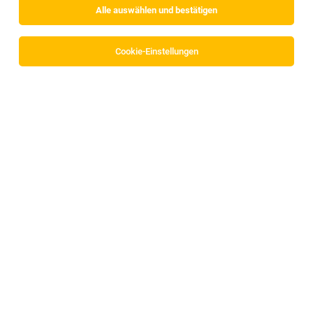
Alle auswählen und bestätigen
Sortieren
30 Jobs
Cookie-Einstellungen
Lehrling Hotel- und Gastgewerbeassistent
(m/w/d)
Telfs-Innsbruck
26.07.2026
Vollzeit | Lehrstelle
harry's home
Deine Aufgaben: