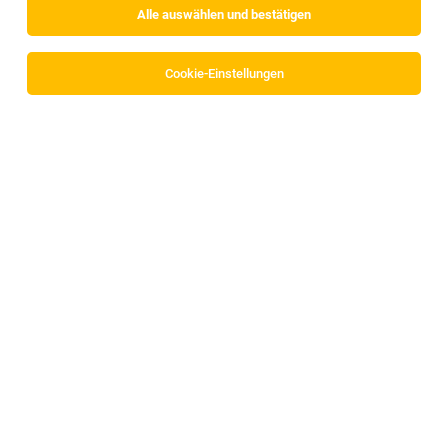
Alle auswählen und bestätigen
Sortieren
30 Jobs
Cookie-Einstellungen
Haustechniker*in
Völs
06.08.2026
Vollzeit
MPREIS Warenvertriebs GmbH
Profil