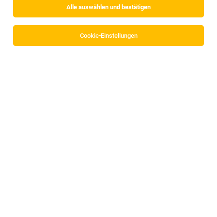
Alle auswählen und bestätigen
Cookie-Einstellungen
Diplomierte Gesundheits- und
Krankenpflegeperson - DGKP
Axams
29.07.2026
Vollzeit | Teilzeit
Haus Sebastian Alten- und Pflegeheim
Wir bieten