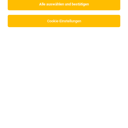
Alle auswählen und bestätigen
Sortieren
30 Jobs
Cookie-Einstellungen
Stellvertreter*in Gruppenleitung,
Implantatfertigung (m/w/d)
Innsbruck, Österreich
27.07.2026
MED-EL Medical Electronics
Ihre Vorteile