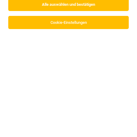
Alle auswählen und bestätigen
Cookie-Einstellungen
Die Stellenanzeige
Gebietsverkaufsleiter (m/w/d) Bau-
Handwerk
in
Salzburg, Tirol, Vorarlberg, Oberösterreich
bei BERNER Group ist leider nicht mehr verfügbar oder
wurde neu ausgeschrieben.
TOP-JOB
Pädagogische Mitarbeiterin (m/w/d)
Fiecht, Strass im Zillertal
03.08.2026
Vollzeit | Teilzeit
slw Soziale Dienste GmbH