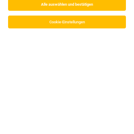
Alle auswählen und bestätigen
Sortieren
30 Jobs
Cookie-Einstellungen
Zimmermädchen/-bursche (m/w/d)
Wattens
02.08.2026
Vollzeit | Teilzeit
DION Hotel Wattens
Vollzeit/Teilzeit