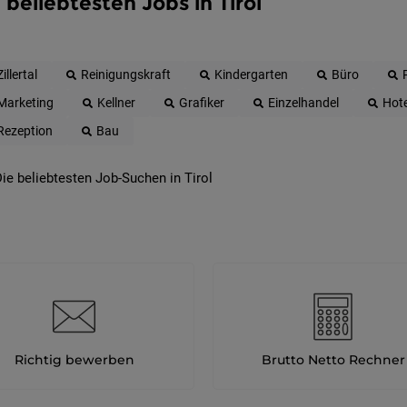
 beliebtesten Jobs in Tirol
Zillertal
Reinigungskraft
Kindergarten
Büro
Marketing
Kellner
Grafiker
Einzelhandel
Hote
Rezeption
Bau
ie beliebtesten Job-Suchen in Tirol
Richtig bewerben
Brutto Netto Rechner