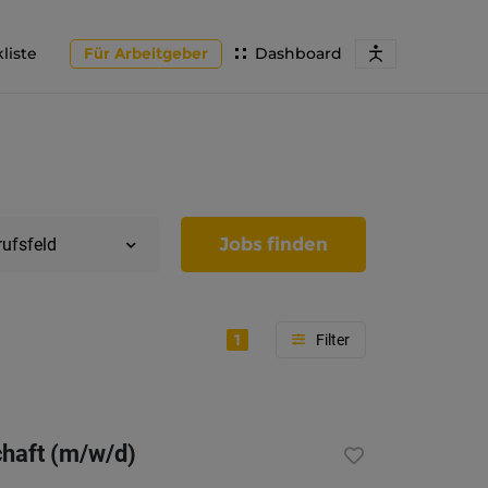
liste
Für Arbeitgeber
Dashboard
Jobs finden
rufsfeld
1
Region
Tirol
chaft (m/w/d)
Imst