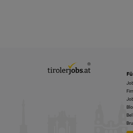
Fü
Jo
Fi
Job
Bl
Bel
Bru