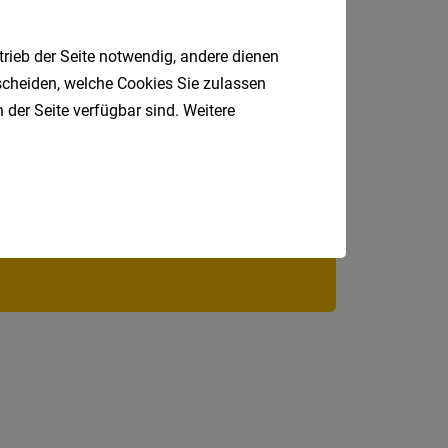
Jobs
der
trieb der Seite notwendig, andere dienen
letzten
tscheiden, welche Cookies Sie zulassen
24
 der Seite verfügbar sind. Weitere
Stunden
Jobfinder.
 E-Mail.