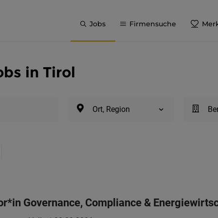
Jobs
Firmensuche
Merk
bs in Tirol
Ort, Region
Be
or*in Governance, Compliance & Energiewirts