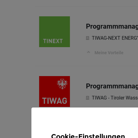
Programmmanage
TIWAG-NEXT ENERG
Meine Vorteile
Programmmanage
TIWAG - Tiroler Wass
Meine Vorteile
Cookie-Einstellungen