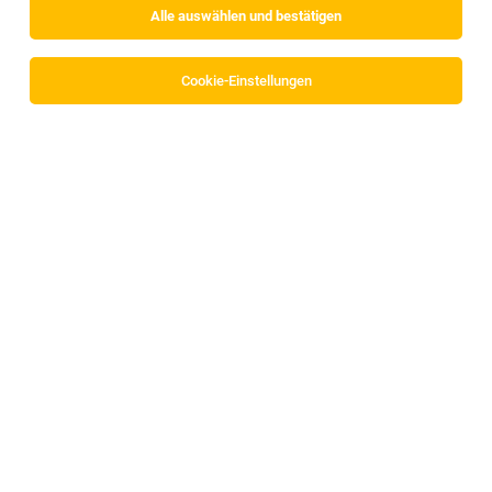
Alle auswählen und bestätigen
Cookie-Einstellungen
Stv. Rezeptionsleitung (m/w/d)
St. Zeno-Serfaus
06.08.2026
Vollzeit | befristet
VAYA GROUP
Deine Aufgaben