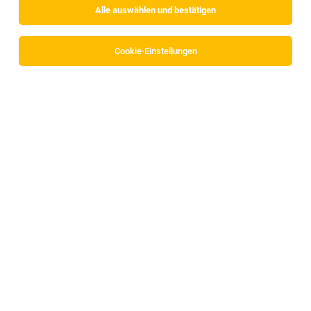
Jobfinder.
Alle auswählen und bestätigen
Erhalte alle neuen Stellenangebote automatisch
Cookie-Einstellungen
per E-Mail.
Jetzt anlegen