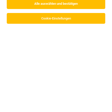
Alle auswählen und bestätigen
Cookie-Einstellungen
Elektrotechniker:in Straßenbahn im
Turnusdienst
Innsbruck
05.08.2026
Vollzeit
Innsbrucker Verkehrsbetriebe und Stubaitalbahn GmbH
Zur Verstärkung unseres Teams suchen wir eine/n
DevOps Engineer - Edge & Cloud Integration
(m/w/d) [81630]