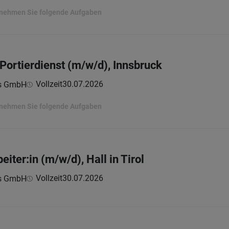
ernehmen Sie folgende Aufgaben
 Portierdienst (m/w/d), Innsbruck
Vollzeit
30.07.2026
ns GmbH
ernehmen Sie folgende Aufgaben
eiter:in (m/w/d), Hall in Tirol
Vollzeit
30.07.2026
ns GmbH