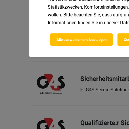
Statistikzwecken, Komforteinstellungen,
wollen. Bitte beachten Sie, dass aufgrun
Informationen finden Sie in unserer
Date
Revier- & Alarmf
G4S Secure Solutio
Alle auswählen und bestätigen
Coo
Als MitarbeiterIn üb
Sicherheitsmitarb
G4S Secure Solutio
Qualifizierte:r S