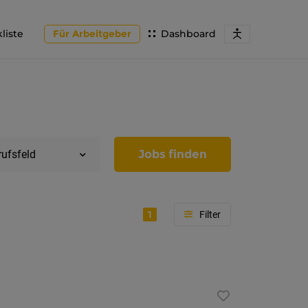
liste
Für Arbeitgeber
Dashboard
Jobs finden
rufsfeld
1
Region
Tirol
Imst