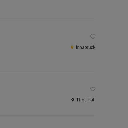
Jobs
der
letzten
24
Stunden
Innsbruck
Tirol, Hall