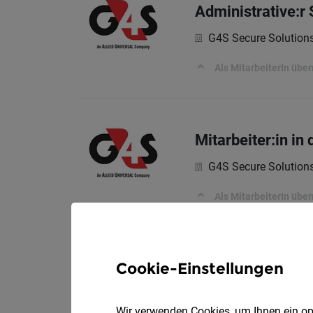
Administrative:r
G4S Secure Solutio
Als MitarbeiterIn üb
Mitarbeiter:in i
G4S Secure Solutio
Als MitarbeiterIn üb
Cookie-Einstellungen
Mitarbeiter:in fü
G4S Secure Solutio
Wir verwenden Cookies, um Ihnen ein opt