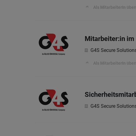
Als MitarbeiterIn üb
Mitarbeiter:in im
G4S Secure Solutio
Als MitarbeiterIn üb
Sicherheitsmitarb
G4S Secure Solutio