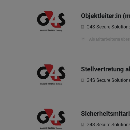
Objektleiter:in (
G4S Secure Solutio
Als MitarbeiterIn üb
Stellvertretung 
G4S Secure Solutio
Sicherheitsmitarb
G4S Secure Solutio