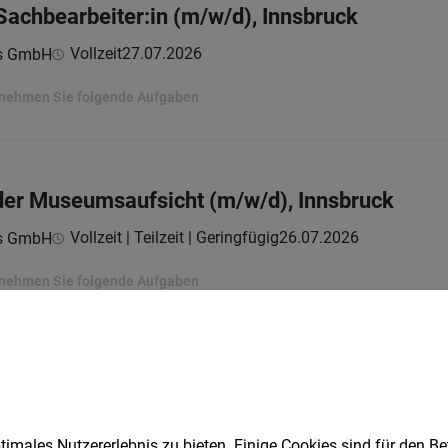
 Sachbearbeiter:in (m/w/d), Innsbruck
Vollzeit
27.07.2026
ns GmbH
ernehmen Sie folgende Aufgaben
n der Museumsaufsicht (m/w/d), Innsbruck
Vollzeit | Teilzeit | Geringfügig
26.07.2026
ns GmbH
ernehmen Sie folgende Aufgaben
r die Straßenaufsicht (m/w/d), Innsbruck
Vollzeit | Teilzeit
23.07.2026
ns GmbH
imales Nutzererlebnis zu bieten. Einige Cookies sind für den Be