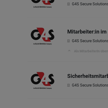
G4S Secure Solutio
Mitarbeiter:in im
G4S Secure Solutio
Als MitarbeiterIn üb
Sicherheitsmitar
G4S Secure Solutio