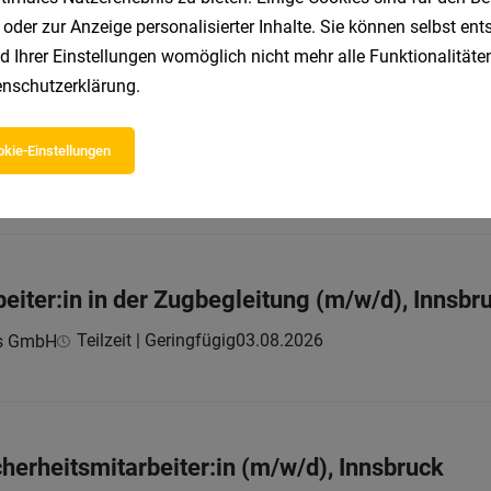
 oder zur Anzeige personalisierter Inhalte. Sie können selbst en
d Ihrer Einstellungen womöglich nicht mehr alle Funktionalitäten
nschutzerklärung
.
ahrer:in (m/w/d)
Vollzeit
04.08.2026
ns GmbH
kie-Einstellungen
ernehmen Sie folgende Aufgaben
eiter:in in der Zugbegleitung (m/w/d), Innsbr
Teilzeit | Geringfügig
03.08.2026
ns GmbH
icherheitsmitarbeiter:in (m/w/d), Innsbruck