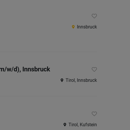
Niederö
Oberöst
Innsbruck
Salzbu
Steier
Vorarlb
Wien
(m/w/d), Innsbruck
Internatio
Tirol, Innsbruck
Berufsfeld
Anstellungsa
Tirol, Kufstein
Als Jobfinder spe