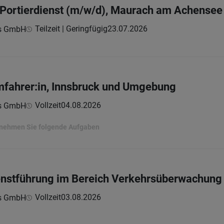
m Portierdienst (m/w/d), Maurach am Achensee
Teilzeit | Geringfügig
23.07.2026
ns GmbH
mfahrer:in, Innsbruck und Umgebung
Vollzeit
04.08.2026
ns GmbH
ernehmen Sie folgende Aufgaben
enstführung im Bereich Verkehrsüberwachung 
Vollzeit
03.08.2026
ns GmbH