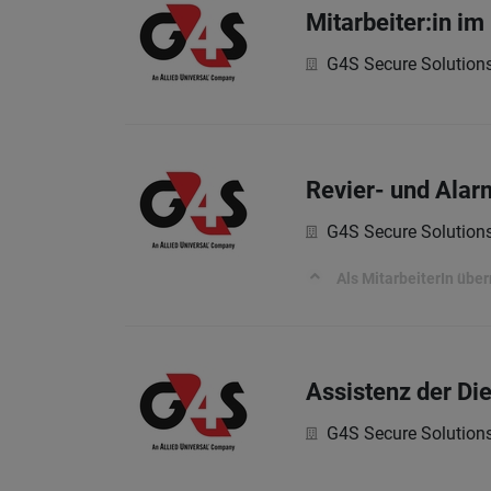
Mitarbeiter:in i
G4S Secure Solutio
Revier- und Alar
G4S Secure Solutio
Als MitarbeiterIn üb
Assistenz der Di
G4S Secure Solutio