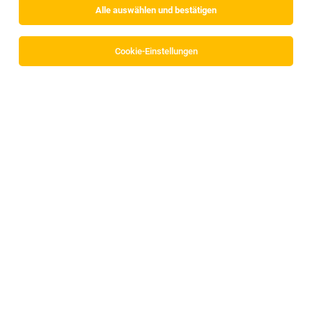
Alle auswählen und bestätigen
Cookie-Einstellungen
Beikoch/Jungkoch/Koch (m/w)
Innsbruck
28.07.2026
Vollzeit
Burkia Gastronomie KG
Wir suchen ab sofort:
Koch (m/w/d)