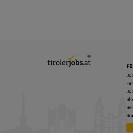
Fü
Jo
Fi
Job
Bl
Bel
Bru