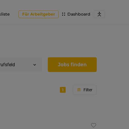
liste
Für Arbeitgeber
Dashboard
Jobs finden
rufsfeld
1
Region
Tirol
Imst