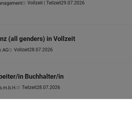
Vollzeit | Teilzeit
29.07.2026
Management
z (all genders) in Vollzeit
Vollzeit
28.07.2026
k AG
eiter/in Buchhalter/in
Teilzeit
28.07.2026
s.m.b.H.
1