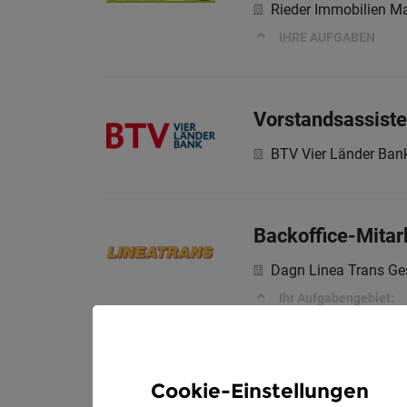
Rieder Immobilien 
IHRE AUFGABEN
Vorstandsassisten
BTV Vier Länder Ban
Backoffice-Mitarb
Dagn Linea Trans Ge
Ihr Aufgabengebiet:
Cookie-Einstellungen