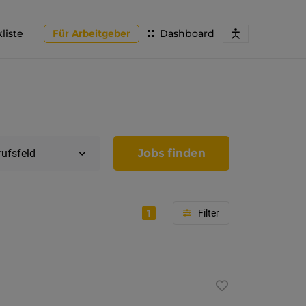
liste
Für Arbeitgeber
Dashboard
Jobs finden
rufsfeld
1
Region
Tirol
Imst