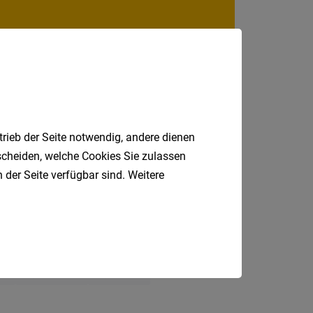
Niederö
Oberöst
Salzbu
Steier
Vorarlb
trieb der Seite notwendig, andere dienen
Wien
tscheiden, welche Cookies Sie zulassen
 der Seite verfügbar sind. Weitere
Internatio
Berufsfeld
ndergarten
Büro
Nebenjob
Anstellungsa
l
Stubaital
Fahrer
Als Jobfinder spe