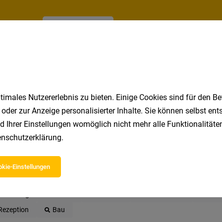
Jetzt anlegen
imales Nutzererlebnis zu bieten. Einige Cookies sind für den Be
 oder zur Anzeige personalisierter Inhalte. Sie können selbst en
d Ihrer Einstellungen womöglich nicht mehr alle Funktionalitäten
nschutzerklärung
.
 beliebtesten Jobs in Tirol
kie-Einstellungen
Zillertal
Reinigungskraft
Produktionsmitarbeiter
Ki
Marketing
Kellner
Grafiker
Einzelhandel
Hote
Rezeption
Bau