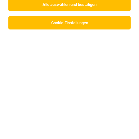
Alle auswählen und bestätigen
Cookie-Einstellungen
Produktionsmitarbeiter im 3-Schicht-Betrieb
(m/w/d)
Brixlegg
04.08.2026
Vollzeit
Randstad Austria GmbH
Deine Aufgaben
Produktionsmitarbeiter im 3-Schichtbetrieb
(m/w/d)