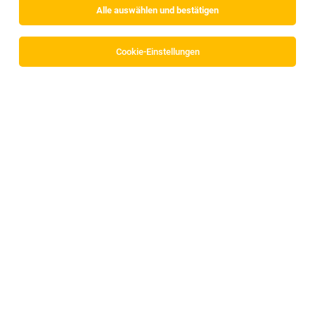
Alle auswählen und bestätigen
Cookie-Einstellungen
Arbeitswelt
Bewerbungstipps
Arbeitgebernews
Die beliebtesten Jobs in Tirol